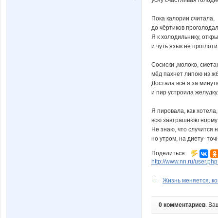
Пока калории считала,
до чёртиков проголодал
Я к холодильнику, откр
и чуть язык не проглоти
Сосиски ,молоко, смета
мёд пахнет липою из ж
Достала всё я за минут
и пир устроила желудку
Я пировала, как хотела,
всю завтрашнюю норму
Не знаю, что случится 
но утром, на диету- точ
Поделиться:
http://www.nn.ru/user.
Жизнь меняется, ко
0 комментариев
. Ва