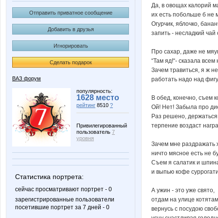
Да, в овощах калорий м
Отправить приватное сообщение
их есть побольше б не
Огурчик, яблочко, банан
Добавить в друзья
запить - несладкий чай 
Игнорировать
Про сахар, даже не мяу
“Там яд!“- сказала всем 
Сделать подарок
Зачем травиться, я ж не
ВАЗ форум
работать надо над фиг
популярность:
1628 место
В обед, конечно, съем к
рейтинг
8510
?
Ой! Нет! Забыла про ди
Раз решено, держаться
терпение воздаст награ
Привилегированный
пользователь
7
уровня
Зачем мне раздражать 
ничто мясное есть не бу
Съем я салатик и шпин
и выпью кофе суррогати
Статистика портрета:
сейчас просматривают портрет - 0
А ужин - это уже свято,
отдам на улице котятам
зарегистрированные пользователи
посетившие портрет за 7 дней - 0
вернусь с посудою своб
усну счастливая голодн