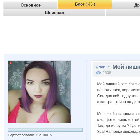
Блог
( 43 )
Основное
Др
Шпионаж
Мой лишни
>
Блог
2638
Мой лишний вес. Как я 
на ночь поев, пережива
Сегодня всё - одну конф
а завтра - точно на диет
Меню сейчас прям и со
к конфетке лишь коктей
Так, где же ручка ? Где 
Ура! На полке шоколадк
Портрет заполнен на 100 %