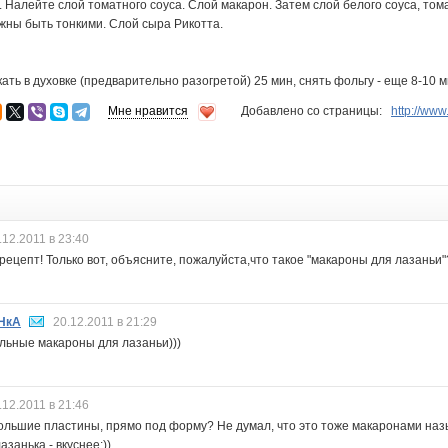
 Налейте слой томатного соуса. Слой макарон. Затем слой белого соуса, то
жны быть тонкими. Слой сыра Рикотта.
ать в духовке (предварительно разогретой) 25 мин, снять фольгу - еще 8-10 м
Мне нравится
Добавлено со страницы:
http://ww
.12.2011 в 23:40
рецепт! Только вот, объясните, пожалуйста,что такое "макароны для лазаньи"?
НкА
20.12.2011 в 21:29
льные макароны для лазаньи)))
.12.2011 в 21:46
ольшие пластины, прямо под форму? Не думал, что это тоже макаронами наз
азанька - вкуснее:))