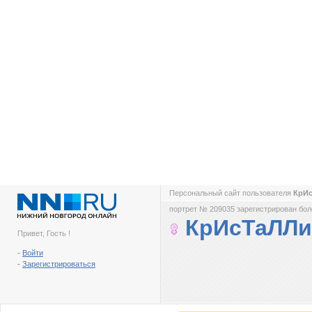
Персональный сайт пользователя
КрИ
портрет № 209035 зарегистрирован боле
КрИсТаЛЛ
Привет, Гость !
-
Войти
-
Зарегистрироваться