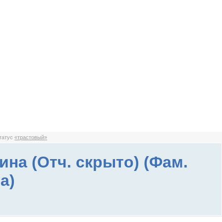
статус
«трастовый»
ина (Отч. скрыто) (Фам.
а)