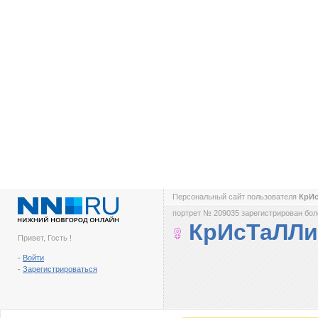
Персональный сайт пользователя
КрИ
портрет № 209035 зарегистрирован боле
КрИсТаЛЛ
Привет, Гость !
-
Войти
-
Зарегистрироваться