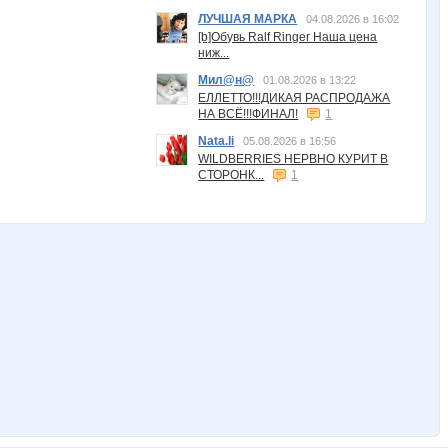
ЛУЧШАЯ МАРКА
04.08.2026 в 16:02
[b]Обувь Ralf Ringer Наша цена
ниж...
Мил@н@
01.08.2026 в 13:22
ЕЛЛЕТТО!!!ДИКАЯ РАСПРОДАЖА
НА ВСЁ!!!ФИНАЛ!
1
Nata.li
05.08.2026 в 16:56
WILDBERRIES НЕРВНО КУРИТ В
СТОРОНК...
1