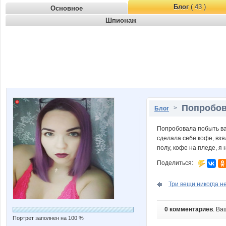
Блог
( 43 )
Основное
Шпионаж
Попробов
>
Блог
Попробовала побыть ва
сделала себе кофе, взя
полу, кофе на пледе, я 
Поделиться:
Три вещи никогда не
0 комментариев
. Ва
Портрет заполнен на 100 %