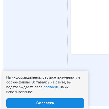
На информационном ресурсе применяются
Статистика портрета:
cookie-файлы. Оставаясь на сайте, вы
подтверждаете свое
согласие
на их
сейчас просматривают портрет - 0
использование.
зарегистрированные пользователи
посетившие портрет за 7 дней - 0
Согласен