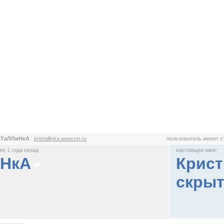
сТаЛЛиНкА
:
kristallinka.www.nn.ru
пользователь имеет 
е 1 года назад
настоящее имя:
иНкА
Крист
скрыт