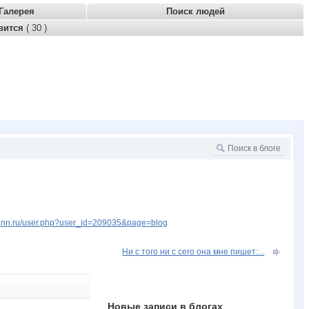
Галерея
Поиск людей
вится
( 30 )
9
w.nn.ru/user.php?user_id=209035&page=blog
Ни с того ни с сего она мне пишет:...
Новые записи в блогах