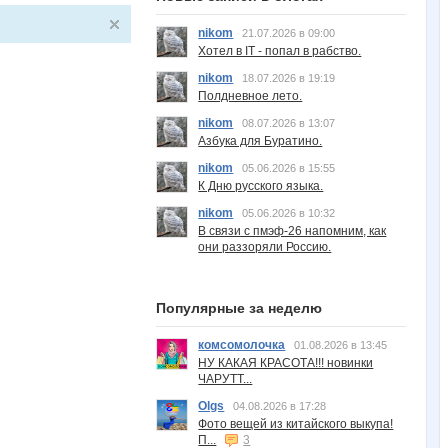
nikom
21.07.2026 в 09:00
Хотел в IT - попал в рабство.
nikom
18.07.2026 в 19:19
Полдневное лето.
nikom
08.07.2026 в 13:07
Азбука для Буратино.
nikom
05.06.2026 в 15:55
К Дню русского языка.
nikom
05.06.2026 в 10:32
В связи с пмэф-26 напомним, как
они раззоряли Россию.
Популярные за неделю
комсомолочка
01.08.2026 в 13:45
НУ КАКАЯ КРАСОТА!!! новинки
ЧАРУТТ...
Olgs
04.08.2026 в 17:28
Фото вещей из китайского выкупа!
П...
3