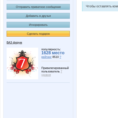
Чтобы оставлять ко
Отправить приватное сообщение
Добавить в друзья
Игнорировать
Сделать подарок
ВАЗ форум
популярность:
1628 место
рейтинг
8510
?
Привилегированный
пользователь
7
уровня