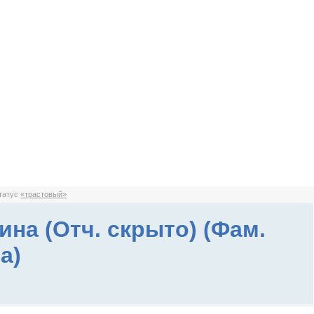
статус
«трастовый»
ина (Отч. скрыто) (Фам.
а)