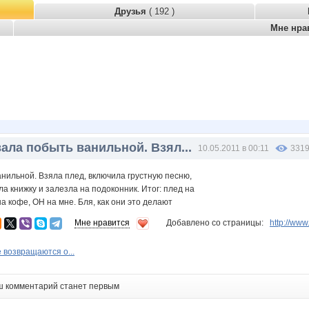
Друзья
( 192 )
Мне нра
ала побыть ванильной. Взял...
10.05.2011 в 00:11
331
нильной. Взяла плед, включила грустную песню,
ла книжку и залезла на подоконник. Итог: плед на
на кофе, ОН на мне. Бля, как они это делают
Мне нравится
Добавлено со страницы:
http://ww
 возвращаются о...
ш комментарий станет первым