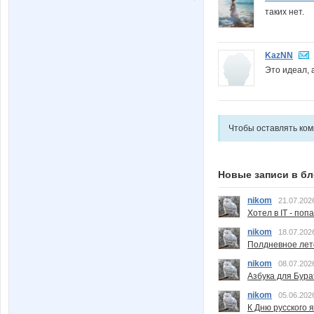
таких нет.
KazNN
Это идеал, 
Чтобы оставлять ко
Новые записи в бл
nikom
21.07.202
Хотел в IT - поп
nikom
18.07.202
Полдневное лет
nikom
08.07.202
Азбука для Бура
nikom
05.06.202
К Дню русского 