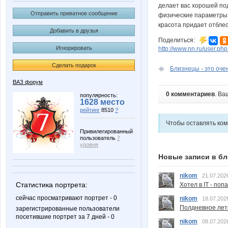
делает вас хорошей под
Отправить приватное сообщение
физические параметры,
красота придает отблес
Добавить в друзья
Поделиться:
Игнорировать
http://www.nn.ru/user.p
Сделать подарок
Близнецы - это очень
ВАЗ форум
0 комментариев
. Ва
популярность:
1628 место
рейтинг
8510
?
Чтобы оставлять ко
Привилегированный
пользователь
7
уровня
Новые записи в бл
nikom
21.07.202
Статистика портрета:
Хотел в IT - поп
сейчас просматривают портрет - 0
nikom
18.07.202
Полдневное лет
зарегистрированные пользователи
посетившие портрет за 7 дней - 0
nikom
08.07.202