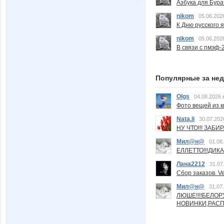
Азбука для Бура
nikom
05.06.202
К Дню русского 
nikom
05.06.202
В связи с пмэф-
Популярные за не
Olgs
04.08.2026 
Фото вещей из ки
Nata.li
30.07.202
НУ ЧТО!!! ЗАБИ
Мил@н@
01.08
ЕЛЛЕТТО!!!ДИК
Лана2212
31.07
Сбор заказов. Ve
Мил@н@
31.07
ЛЮШЕ!!!!БЕЛО
НОВИНКИ,РАСП