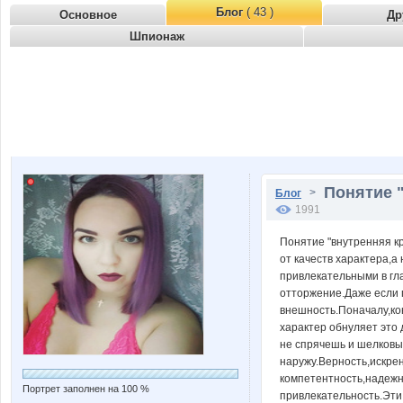
Блог
( 43 )
Основное
Др
Шпионаж
Понятие "
>
Блог
1991
Понятие "внутренняя к
от качеств характера,а
привлекательными в гл
отторжение.Даже если 
внешность.Поначалу,ко
характер обнуляет это
не спрячешь и шелковы
наружу.Верность,искрен
компетентность,надежн
Портрет заполнен на 100 %
привлекательность.Эти 